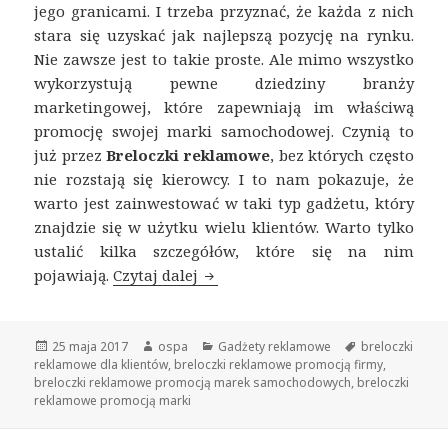
jego granicami. I trzeba przyznać, że każda z nich
stara się uzyskać jak najlepszą pozycję na rynku.
Nie zawsze jest to takie proste. Ale mimo wszystko
wykorzystują pewne dziedziny branży
marketingowej, które zapewniają im właściwą
promocję swojej marki samochodowej. Czynią to
już przez
Breloczki reklamowe
, bez których często
nie rozstają się kierowcy. I to nam pokazuje, że
warto jest zainwestować w taki typ gadżetu, który
znajdzie się w użytku wielu klientów. Warto tylko
ustalić kilka szczegółów, które się na nim
pojawiają.
Czytaj dalej
Breloczki reklamowe promocją 
Opublikowano
25 maja 2017
Autor
ospa
Kategorie
Gadżety reklamowe
Tagi
breloczki
reklamowe dla klientów
,
breloczki reklamowe promocją firmy
,
breloczki reklamowe promocją marek samochodowych
,
breloczki
reklamowe promocją marki