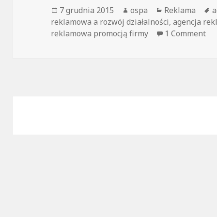
Opublikowano
7 grudnia 2015
Autor
ospa
Kategorie
Reklama
T
a
reklamowa a rozwój działalności
,
agencja rek
reklamowa promocją firmy
1 Comment