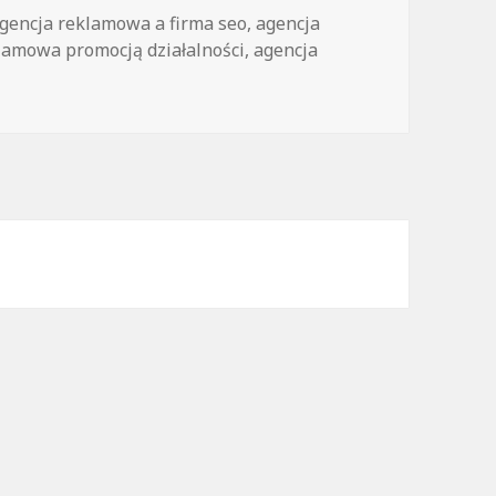
agi
gencja reklamowa a firma seo
,
agencja
lamowa promocją działalności
,
agencja