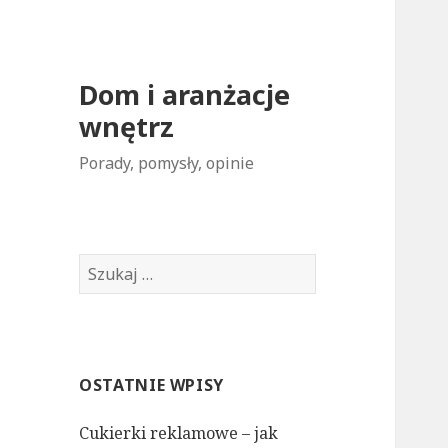
Dom i aranżacje
wnętrz
Porady, pomysły, opinie
S
z
u
k
a
OSTATNIE WPISY
j
:
Cukierki reklamowe – jak